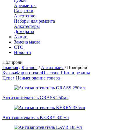
Губки
Ареометры
Салфетки
Автотепло
Наборы для ремонта
Алкотестеры
Домкраты
Акции
Замена масла
СТО
Новости
Полироли
Главная
/
Каталог
/
Автохимия
/
Полироли
Кузова
Фар и стекол
Пластика
Шин и резины
Цена↑
Наименование товара↓
Антизапотеватель GRASS 250мл
Антизапотеватель KERRY 335мл