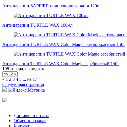
Антицарапин SAPFIRE полировочная паста 120г
Антицарапин TURTLE WAX 100мл
Антицарапин TURTLE WAX Color Magic светло-красный 150г
Антицарапин TURTLE WAX Color Magic серебристый 150г
198 товара, выводить
«
1
2
3
4
5
...
из
17
Следующая страница
Доставка и оплата
Обмен и возврат
Контакты