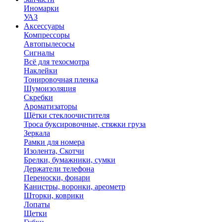
Иномарки
УАЗ
Аксесcуары
Компрессоры
Автопылесосы
Сигналы
Всё для техосмотра
Наклейки
Тонировочная пленка
Шумоизоляция
Скребки
Ароматизаторы
Щётки стеклоочистителя
Троса буксировочные, стяжки груза
Зеркала
Рамки для номера
Изолента, Скотчи
Брелки, бумажники, сумки
Держатели телефона
Переноски, фонари
Канистры, воронки, ареометр
Шторки, коврики
Лопаты
Щетки