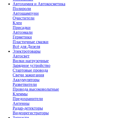
Автохимия и Автокосметика
Полироли
Автошампуни
Очистители
Клеи
Присадки
Автоэмали
Герметики
Пластичные смазки
Всё для Дизеля
Электротовары
Автосвет
Вилки нагрузочные
Зарядное устройство
Стартовые провода
Свечи зажигания
Аккумуляторы
Разветвители
Провода высоковольтные
Клеммы
Предохранители
Антенны
Радар-детекторы
Видеорегистраторы
Запчасти