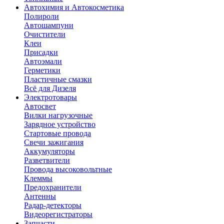
Автохимия и Автокосметика
Полироли
Автошампуни
Очистители
Клеи
Присадки
Автоэмали
Герметики
Пластичные смазки
Всё для Дизеля
Электротовары
Автосвет
Вилки нагрузочные
Зарядное устройство
Стартовые провода
Свечи зажигания
Аккумуляторы
Разветвители
Провода высоковольтные
Клеммы
Предохранители
Антенны
Радар-детекторы
Видеорегистраторы
Запчасти