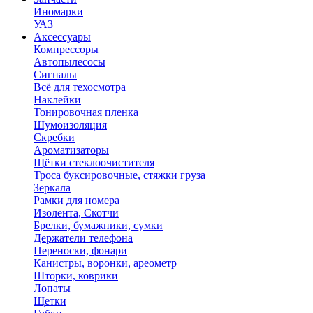
Иномарки
УАЗ
Аксесcуары
Компрессоры
Автопылесосы
Сигналы
Всё для техосмотра
Наклейки
Тонировочная пленка
Шумоизоляция
Скребки
Ароматизаторы
Щётки стеклоочистителя
Троса буксировочные, стяжки груза
Зеркала
Рамки для номера
Изолента, Скотчи
Брелки, бумажники, сумки
Держатели телефона
Переноски, фонари
Канистры, воронки, ареометр
Шторки, коврики
Лопаты
Щетки