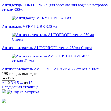
Антидождь TURTLE WAX для рассеивания воды на ветровом
стекле 300мл
Антидождь VERY LUBE 320 мл
Антизапотеватель AUTOPROFI стекол 250мл Спрей
Антизапотеватель AVS CRISTAL AVK-077 стекол 210мл
198 товара, выводить
«
1
2
3
4
5
...
из
17
Следующая страница