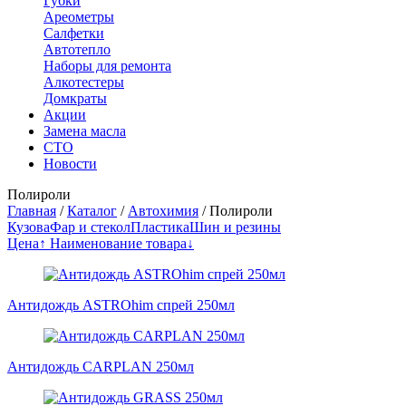
Губки
Ареометры
Салфетки
Автотепло
Наборы для ремонта
Алкотестеры
Домкраты
Акции
Замена масла
СТО
Новости
Полироли
Главная
/
Каталог
/
Автохимия
/
Полироли
Кузова
Фар и стекол
Пластика
Шин и резины
Цена↑
Наименование товара↓
Антидождь ASTROhim спрей 250мл
Антидождь CARPLAN 250мл