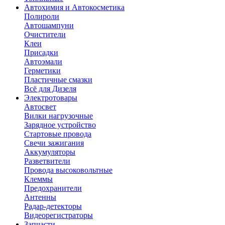
Автохимия и Автокосметика
Полироли
Автошампуни
Очистители
Клеи
Присадки
Автоэмали
Герметики
Пластичные смазки
Всё для Дизеля
Электротовары
Автосвет
Вилки нагрузочные
Зарядное устройство
Стартовые провода
Свечи зажигания
Аккумуляторы
Разветвители
Провода высоковольтные
Клеммы
Предохранители
Антенны
Радар-детекторы
Видеорегистраторы
Запчасти