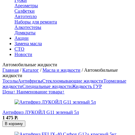
Губки
Ареометры
Салфетки
Автотепло
Наборы для ремонта
Алкотестеры
Домкраты
Акции
Замена масла
СТО
Новости
Автомобильные жидкости
Главная
/
Каталог
/
Масла и жидкости
/
Автомобильные
жидкости
Тосолы
Антифризы
Стеклоомывающие жидкости
Тормозные
жидкости
Специальные жидкости
Жидкость ГУР
Цена↑
Наименование товара↑
Антифриз ЛУКОЙЛ G11 зеленый 5л
1 475
Р.
В корзину