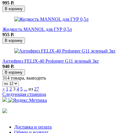
995
Р.
В корзину
Жидкость MANNOL для ГУР 0,5л
955
Р.
В корзину
Антифриз FELIX-40 Prolonger G11 зеленый 3кг
940
Р.
В корзину
314 товара, выводить
«
1
2
3
4
5
...
из
27
Следующая страница
Доставка и оплата
Обмен и возврат