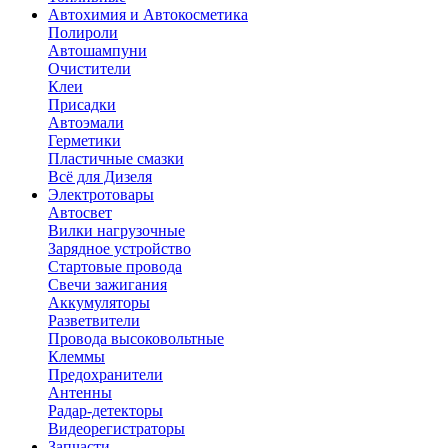
Автохимия и Автокосметика
Полироли
Автошампуни
Очистители
Клеи
Присадки
Автоэмали
Герметики
Пластичные смазки
Всё для Дизеля
Электротовары
Автосвет
Вилки нагрузочные
Зарядное устройство
Стартовые провода
Свечи зажигания
Аккумуляторы
Разветвители
Провода высоковольтные
Клеммы
Предохранители
Антенны
Радар-детекторы
Видеорегистраторы
Запчасти