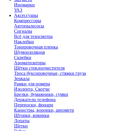
Иномарки
УАЗ
Аксесcуары
Компрессоры
Автопылесосы
Сигналы
Всё для техосмотра
Наклейки
Тонировочная пленка
Шумоизоляция
Скребки
Ароматизаторы
Щётки стеклоочистителя
Троса буксировочные, стяжки груза
Зеркала
Рамки для номера
Изолента, Скотчи
Брелки, бумажники, сумки
Держатели телефона
Переноски, фонари
Канистры, воронки, ареометр
Шторки, коврики
Лопаты
Щетки