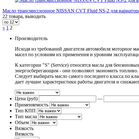
Масло трансмиссионное NISSAN CVT Fluid NS-2 для вариатор
22 товара, выводить
«
1
2
Производитель
Исходя из требований двигателя автомобиля моторное ма
масел по условиям их применения и уровням эксплуатаци
К категории "S" (Service) относятся масла для бензиновы
энергосберегающим - они позволяют экономить топливо. 
Следует выбирать масло самого последнего класса по к
дает лучшие характеристики работы двигателя и снижают 
Цена (руб)
—
Применяемость
Тип КПП
Тип масла
Объем
Вязкость
Вязкость