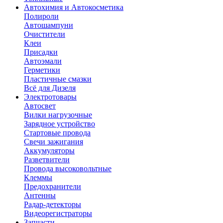
Автохимия и Автокосметика
Полироли
Автошампуни
Очистители
Клеи
Присадки
Автоэмали
Герметики
Пластичные смазки
Всё для Дизеля
Электротовары
Автосвет
Вилки нагрузочные
Зарядное устройство
Стартовые провода
Свечи зажигания
Аккумуляторы
Разветвители
Провода высоковольтные
Клеммы
Предохранители
Антенны
Радар-детекторы
Видеорегистраторы
Запчасти