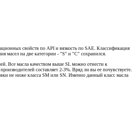
тационных свойств по API и вязкость по SAE. Классификация
 масел на две категории - "S" и "С" сохранился.
елей. Все масла качеством выше SL можно отнести к
роизводителей составляет 2-3%. Вряд ли вы ее почувствуете.
овки не ниже класса SM или SN. Именно данный класс масла