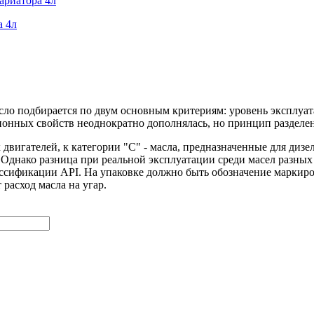
а 4л
сло подбирается по двум основным критериям: уровень эксплуа
онных свойств неоднократно дополнялась, но принцип разделения
х двигателей, к категории "С" - масла, предназначенные для диз
Однако разница при реальной эксплуатации среди масел разных п
лассификации API. На упаковке должно быть обозначение маркир
расход масла на угар.