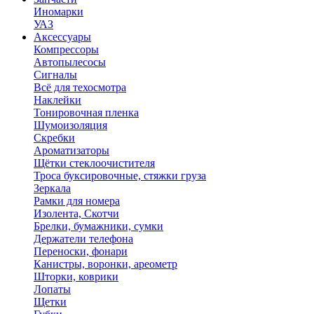
Иномарки
УАЗ
Аксесcуары
Компрессоры
Автопылесосы
Сигналы
Всё для техосмотра
Наклейки
Тонировочная пленка
Шумоизоляция
Скребки
Ароматизаторы
Щётки стеклоочистителя
Троса буксировочные, стяжки груза
Зеркала
Рамки для номера
Изолента, Скотчи
Брелки, бумажники, сумки
Держатели телефона
Переноски, фонари
Канистры, воронки, ареометр
Шторки, коврики
Лопаты
Щетки