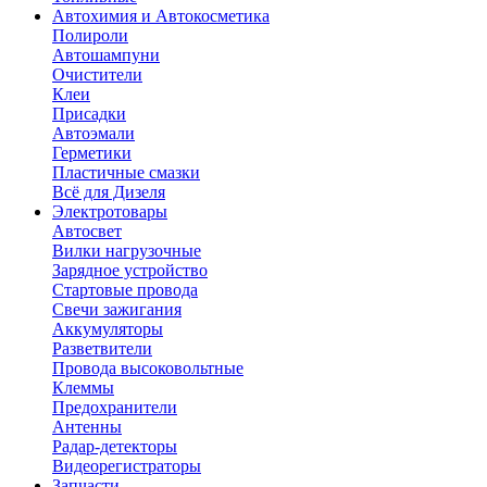
Автохимия и Автокосметика
Полироли
Автошампуни
Очистители
Клеи
Присадки
Автоэмали
Герметики
Пластичные смазки
Всё для Дизеля
Электротовары
Автосвет
Вилки нагрузочные
Зарядное устройство
Стартовые провода
Свечи зажигания
Аккумуляторы
Разветвители
Провода высоковольтные
Клеммы
Предохранители
Антенны
Радар-детекторы
Видеорегистраторы
Запчасти