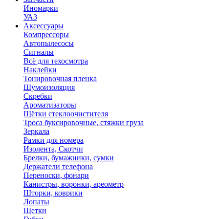
Иномарки
УАЗ
Аксесcуары
Компрессоры
Автопылесосы
Сигналы
Всё для техосмотра
Наклейки
Тонировочная пленка
Шумоизоляция
Скребки
Ароматизаторы
Щётки стеклоочистителя
Троса буксировочные, стяжки груза
Зеркала
Рамки для номера
Изолента, Скотчи
Брелки, бумажники, сумки
Держатели телефона
Переноски, фонари
Канистры, воронки, ареометр
Шторки, коврики
Лопаты
Щетки