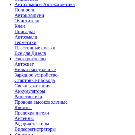
Автохимия и Автокосметика
Полироли
Автошампуни
Очистители
Клеи
Присадки
Автоэмали
Герметики
Пластичные смазки
Всё для Дизеля
Электротовары
Автосвет
Вилки нагрузочные
Зарядное устройство
Стартовые провода
Свечи зажигания
Аккумуляторы
Разветвители
Провода высоковольтные
Клеммы
Предохранители
Антенны
Радар-детекторы
Видеорегистраторы
Запчасти