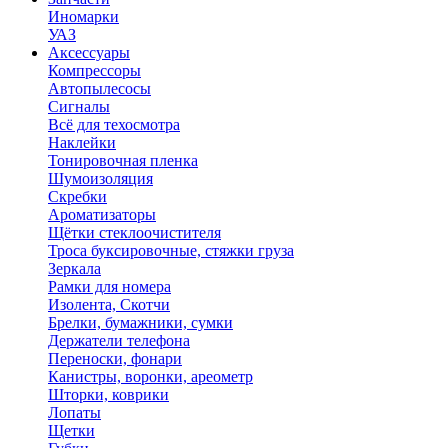
Иномарки
УАЗ
Аксесcуары
Компрессоры
Автопылесосы
Сигналы
Всё для техосмотра
Наклейки
Тонировочная пленка
Шумоизоляция
Скребки
Ароматизаторы
Щётки стеклоочистителя
Троса буксировочные, стяжки груза
Зеркала
Рамки для номера
Изолента, Скотчи
Брелки, бумажники, сумки
Держатели телефона
Переноски, фонари
Канистры, воронки, ареометр
Шторки, коврики
Лопаты
Щетки