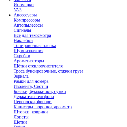
Иномарки
УАЗ
Аксесcуары
Компрессоры
Автопылесосы
Сигналы
Всё для техосмотра
Наклейки
Тонировочная пленка
Шумоизоляция
Скребки
Ароматизаторы
Щётки стеклоочистителя
Троса буксировочные, стяжки груза
Зеркала
Рамки для номера
Изолента, Скотчи
Брелки, бумажники, сумки
Держатели телефона
Переноски, фонари
Канистры, воронки, ареометр
Шторки, коврики
Лопаты
Щетки