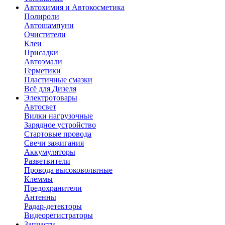
Автохимия и Автокосметика
Полироли
Автошампуни
Очистители
Клеи
Присадки
Автоэмали
Герметики
Пластичные смазки
Всё для Дизеля
Электротовары
Автосвет
Вилки нагрузочные
Зарядное устройство
Стартовые провода
Свечи зажигания
Аккумуляторы
Разветвители
Провода высоковольтные
Клеммы
Предохранители
Антенны
Радар-детекторы
Видеорегистраторы
Запчасти