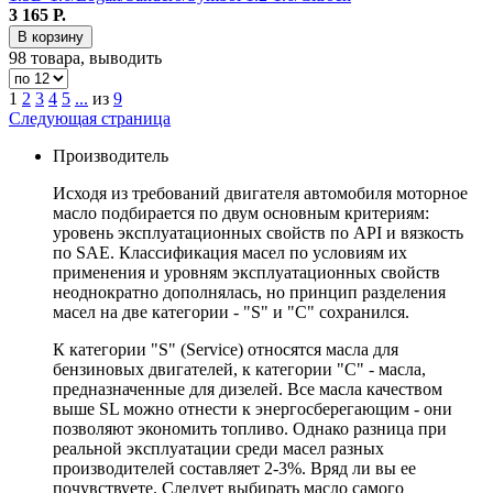
3 165
Р.
В корзину
98 товара, выводить
1
2
3
4
5
...
из
9
Следующая страница
Производитель
Исходя из требований двигателя автомобиля моторное
масло подбирается по двум основным критериям:
уровень эксплуатационных свойств по API и вязкость
по SAE. Классификация масел по условиям их
применения и уровням эксплуатационных свойств
неоднократно дополнялась, но принцип разделения
масел на две категории - "S" и "С" сохранился.
К категории "S" (Service) относятся масла для
бензиновых двигателей, к категории "С" - масла,
предназначенные для дизелей. Все масла качеством
выше SL можно отнести к энергосберегающим - они
позволяют экономить топливо. Однако разница при
реальной эксплуатации среди масел разных
производителей составляет 2-3%. Вряд ли вы ее
почувствуете. Следует выбирать масло самого