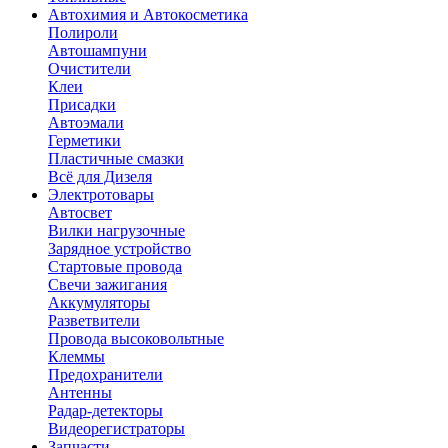
Автохимия и Автокосметика
Полироли
Автошампуни
Очистители
Клеи
Присадки
Автоэмали
Герметики
Пластичные смазки
Всё для Дизеля
Электротовары
Автосвет
Вилки нагрузочные
Зарядное устройство
Стартовые провода
Свечи зажигания
Аккумуляторы
Разветвители
Провода высоковольтные
Клеммы
Предохранители
Антенны
Радар-детекторы
Видеорегистраторы
Запчасти