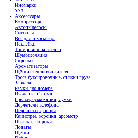
Иномарки
УАЗ
Аксесcуары
Компрессоры
Автопылесосы
Сигналы
Всё для техосмотра
Наклейки
Тонировочная пленка
Шумоизоляция
Скребки
Ароматизаторы
Щётки стеклоочистителя
Троса буксировочные, стяжки груза
Зеркала
Рамки для номера
Изолента, Скотчи
Брелки, бумажники, сумки
Держатели телефона
Переноски, фонари
Канистры, воронки, ареометр
Шторки, коврики
Лопаты
Щетки