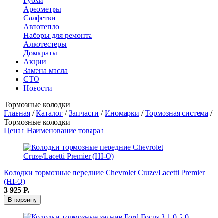
Губки
Ареометры
Салфетки
Автотепло
Наборы для ремонта
Алкотестеры
Домкраты
Акции
Замена масла
СТО
Новости
Тормозные колодки
Главная
/
Каталог
/
Запчасти
/
Иномарки
/
Тормозная система
/
Тормозные колодки
Цена↑
Наименование товара↑
Колодки тормозные передние Chevrolet Cruze/Lacetti Premier
(HI-Q)
3 925
Р.
В корзину