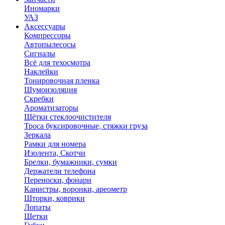
Иномарки
УАЗ
Аксесcуары
Компрессоры
Автопылесосы
Сигналы
Всё для техосмотра
Наклейки
Тонировочная пленка
Шумоизоляция
Скребки
Ароматизаторы
Щётки стеклоочистителя
Троса буксировочные, стяжки груза
Зеркала
Рамки для номера
Изолента, Скотчи
Брелки, бумажники, сумки
Держатели телефона
Переноски, фонари
Канистры, воронки, ареометр
Шторки, коврики
Лопаты
Щетки