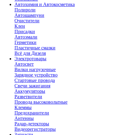
Автохимия и Автокосметика
Полироли
Автошампуни
Очистители
Клеи
Присадки
Автоэмали
Герметики
Пластичные смазки
Всё для Дизеля
Электротовары
Автосвет
Вилки нагрузочные
Зарядное устройство
Стартовые провода
Свечи зажигания
Аккумуляторы
Разветвители
Провода высоковольтные
Клеммы
Предохранители
Антенны
Радар-детекторы
Видеорегистраторы
Запчасти