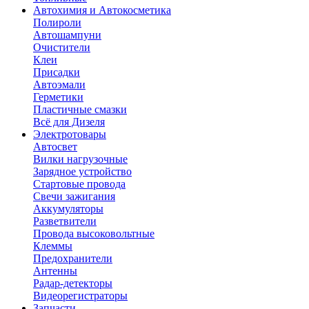
Автохимия и Автокосметика
Полироли
Автошампуни
Очистители
Клеи
Присадки
Автоэмали
Герметики
Пластичные смазки
Всё для Дизеля
Электротовары
Автосвет
Вилки нагрузочные
Зарядное устройство
Стартовые провода
Свечи зажигания
Аккумуляторы
Разветвители
Провода высоковольтные
Клеммы
Предохранители
Антенны
Радар-детекторы
Видеорегистраторы
Запчасти