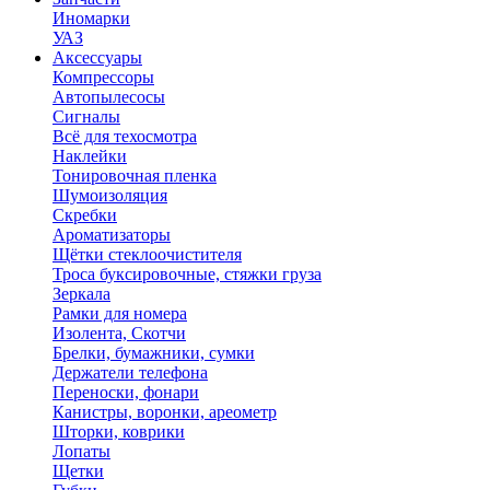
Иномарки
УАЗ
Аксесcуары
Компрессоры
Автопылесосы
Сигналы
Всё для техосмотра
Наклейки
Тонировочная пленка
Шумоизоляция
Скребки
Ароматизаторы
Щётки стеклоочистителя
Троса буксировочные, стяжки груза
Зеркала
Рамки для номера
Изолента, Скотчи
Брелки, бумажники, сумки
Держатели телефона
Переноски, фонари
Канистры, воронки, ареометр
Шторки, коврики
Лопаты
Щетки