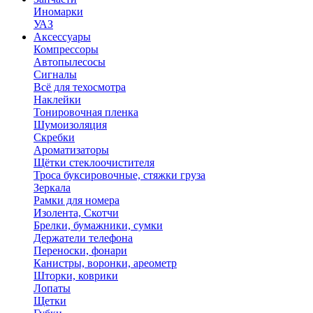
Иномарки
УАЗ
Аксесcуары
Компрессоры
Автопылесосы
Сигналы
Всё для техосмотра
Наклейки
Тонировочная пленка
Шумоизоляция
Скребки
Ароматизаторы
Щётки стеклоочистителя
Троса буксировочные, стяжки груза
Зеркала
Рамки для номера
Изолента, Скотчи
Брелки, бумажники, сумки
Держатели телефона
Переноски, фонари
Канистры, воронки, ареометр
Шторки, коврики
Лопаты
Щетки