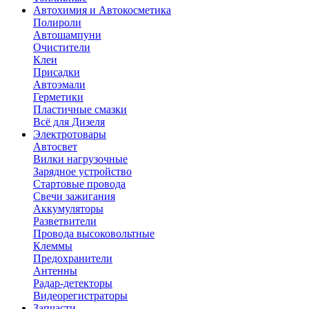
Автохимия и Автокосметика
Полироли
Автошампуни
Очистители
Клеи
Присадки
Автоэмали
Герметики
Пластичные смазки
Всё для Дизеля
Электротовары
Автосвет
Вилки нагрузочные
Зарядное устройство
Стартовые провода
Свечи зажигания
Аккумуляторы
Разветвители
Провода высоковольтные
Клеммы
Предохранители
Антенны
Радар-детекторы
Видеорегистраторы
Запчасти