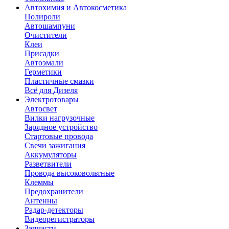
Автохимия и Автокосметика
Полироли
Автошампуни
Очистители
Клеи
Присадки
Автоэмали
Герметики
Пластичные смазки
Всё для Дизеля
Электротовары
Автосвет
Вилки нагрузочные
Зарядное устройство
Стартовые провода
Свечи зажигания
Аккумуляторы
Разветвители
Провода высоковольтные
Клеммы
Предохранители
Антенны
Радар-детекторы
Видеорегистраторы
Запчасти