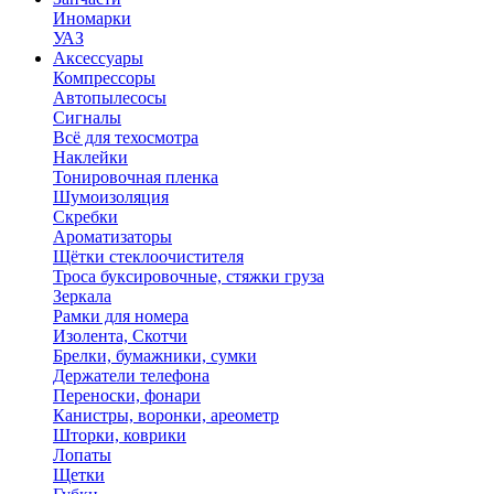
Иномарки
УАЗ
Аксесcуары
Компрессоры
Автопылесосы
Сигналы
Всё для техосмотра
Наклейки
Тонировочная пленка
Шумоизоляция
Скребки
Ароматизаторы
Щётки стеклоочистителя
Троса буксировочные, стяжки груза
Зеркала
Рамки для номера
Изолента, Скотчи
Брелки, бумажники, сумки
Держатели телефона
Переноски, фонари
Канистры, воронки, ареометр
Шторки, коврики
Лопаты
Щетки