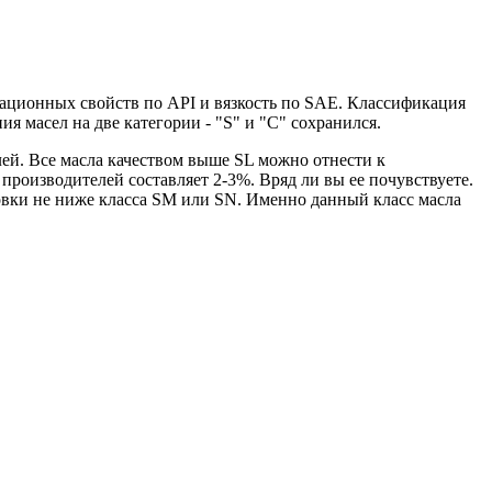
тационных свойств по API и вязкость по SAE. Классификация
 масел на две категории - "S" и "С" сохранился.
елей. Все масла качеством выше SL можно отнести к
роизводителей составляет 2-3%. Вряд ли вы ее почувствуете.
овки не ниже класса SM или SN. Именно данный класс масла