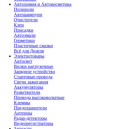
Автохимия и Автокосметика
Полироли
Автошампуни
Очистители
Клеи
Присадки
Автоэмали
Герметики
Пластичные смазки
Всё для Дизеля
Электротовары
Автосвет
Вилки нагрузочные
Зарядное устройство
Стартовые провода
Свечи зажигания
Аккумуляторы
Разветвители
Провода высоковольтные
Клеммы
Предохранители
Антенны
Радар-детекторы
Видеорегистраторы
Запчасти