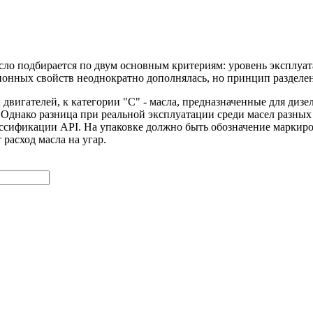
сло подбирается по двум основным критериям: уровень эксплуа
онных свойств неоднократно дополнялась, но принцип разделения
х двигателей, к категории "С" - масла, предназначенные для диз
Однако разница при реальной эксплуатации среди масел разных п
лассификации API. На упаковке должно быть обозначение маркир
расход масла на угар.