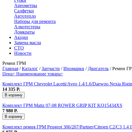
Губки
Ареометры
Салфетки
Автотепло
Наборы для ремонта
Алкотестеры
Домкраты
Акции
Замена масла
СТО
Новости
Ремни ГРМ
Главная
/
Каталог
/
Запчасти
/
Иномарки
/
Двигатель
/
Ремни Г
Цена↑
Наименование товара↑
Комплект ГРМ Chevrolet Lacetti/Aveo 1.4/1.6/Daewoo Nexia Rigin
14 335
Р.
В корзину
Комплект ГРМ Matiz 07-08 ROWER GRIP KIT KO15434XS
7 980
Р.
В корзину
Комплект ремня ГРМ Peugeot 306/207/Partner/Citroen C2/C3 1.4