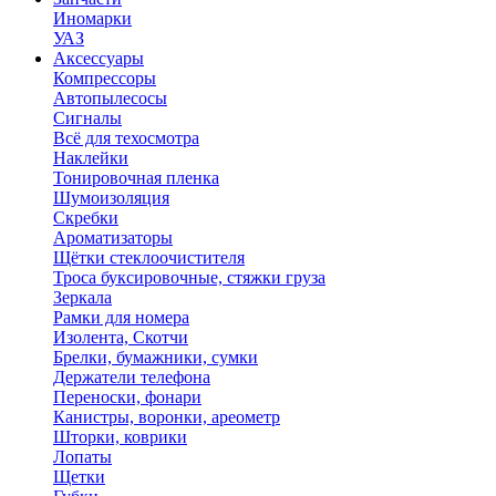
Иномарки
УАЗ
Аксесcуары
Компрессоры
Автопылесосы
Сигналы
Всё для техосмотра
Наклейки
Тонировочная пленка
Шумоизоляция
Скребки
Ароматизаторы
Щётки стеклоочистителя
Троса буксировочные, стяжки груза
Зеркала
Рамки для номера
Изолента, Скотчи
Брелки, бумажники, сумки
Держатели телефона
Переноски, фонари
Канистры, воронки, ареометр
Шторки, коврики
Лопаты
Щетки