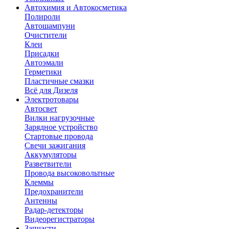
Автохимия и Автокосметика
Полироли
Автошампуни
Очистители
Клеи
Присадки
Автоэмали
Герметики
Пластичные смазки
Всё для Дизеля
Электротовары
Автосвет
Вилки нагрузочные
Зарядное устройство
Стартовые провода
Свечи зажигания
Аккумуляторы
Разветвители
Провода высоковольтные
Клеммы
Предохранители
Антенны
Радар-детекторы
Видеорегистраторы
Запчасти