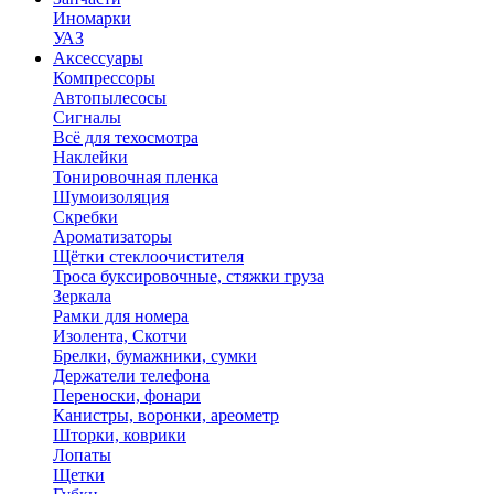
Иномарки
УАЗ
Аксесcуары
Компрессоры
Автопылесосы
Сигналы
Всё для техосмотра
Наклейки
Тонировочная пленка
Шумоизоляция
Скребки
Ароматизаторы
Щётки стеклоочистителя
Троса буксировочные, стяжки груза
Зеркала
Рамки для номера
Изолента, Скотчи
Брелки, бумажники, сумки
Держатели телефона
Переноски, фонари
Канистры, воронки, ареометр
Шторки, коврики
Лопаты
Щетки