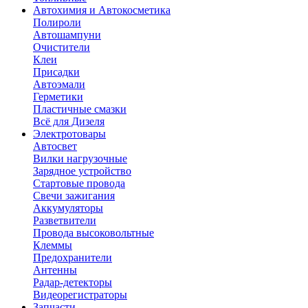
Автохимия и Автокосметика
Полироли
Автошампуни
Очистители
Клеи
Присадки
Автоэмали
Герметики
Пластичные смазки
Всё для Дизеля
Электротовары
Автосвет
Вилки нагрузочные
Зарядное устройство
Стартовые провода
Свечи зажигания
Аккумуляторы
Разветвители
Провода высоковольтные
Клеммы
Предохранители
Антенны
Радар-детекторы
Видеорегистраторы
Запчасти