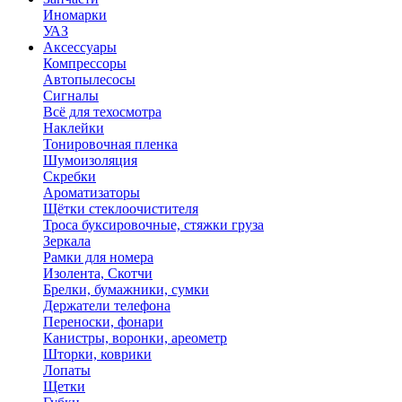
Иномарки
УАЗ
Аксесcуары
Компрессоры
Автопылесосы
Сигналы
Всё для техосмотра
Наклейки
Тонировочная пленка
Шумоизоляция
Скребки
Ароматизаторы
Щётки стеклоочистителя
Троса буксировочные, стяжки груза
Зеркала
Рамки для номера
Изолента, Скотчи
Брелки, бумажники, сумки
Держатели телефона
Переноски, фонари
Канистры, воронки, ареометр
Шторки, коврики
Лопаты
Щетки