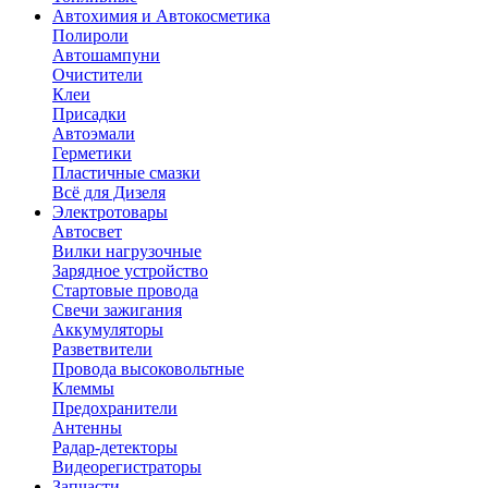
Автохимия и Автокосметика
Полироли
Автошампуни
Очистители
Клеи
Присадки
Автоэмали
Герметики
Пластичные смазки
Всё для Дизеля
Электротовары
Автосвет
Вилки нагрузочные
Зарядное устройство
Стартовые провода
Свечи зажигания
Аккумуляторы
Разветвители
Провода высоковольтные
Клеммы
Предохранители
Антенны
Радар-детекторы
Видеорегистраторы
Запчасти