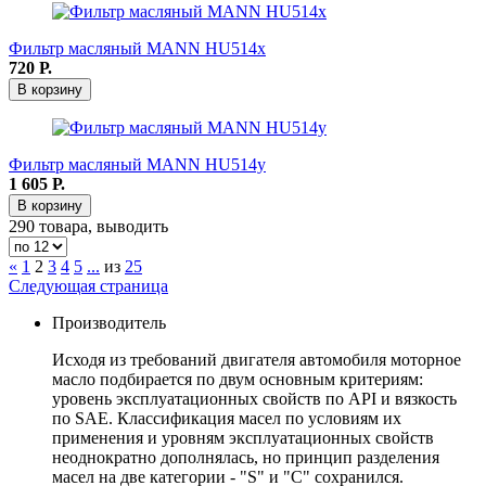
Фильтр масляный MANN HU514x
720
Р.
В корзину
Фильтр масляный MANN HU514y
1 605
Р.
В корзину
290 товара, выводить
«
1
2
3
4
5
...
из
25
Следующая страница
Производитель
Исходя из требований двигателя автомобиля моторное
масло подбирается по двум основным критериям:
уровень эксплуатационных свойств по API и вязкость
по SAE. Классификация масел по условиям их
применения и уровням эксплуатационных свойств
неоднократно дополнялась, но принцип разделения
масел на две категории - "S" и "С" сохранился.