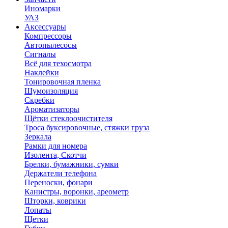
Иномарки
УАЗ
Аксесcуары
Компрессоры
Автопылесосы
Сигналы
Всё для техосмотра
Наклейки
Тонировочная пленка
Шумоизоляция
Скребки
Ароматизаторы
Щётки стеклоочистителя
Троса буксировочные, стяжки груза
Зеркала
Рамки для номера
Изолента, Скотчи
Брелки, бумажники, сумки
Держатели телефона
Переноски, фонари
Канистры, воронки, ареометр
Шторки, коврики
Лопаты
Щетки