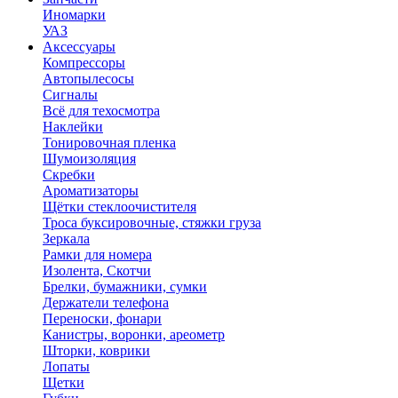
Иномарки
УАЗ
Аксесcуары
Компрессоры
Автопылесосы
Сигналы
Всё для техосмотра
Наклейки
Тонировочная пленка
Шумоизоляция
Скребки
Ароматизаторы
Щётки стеклоочистителя
Троса буксировочные, стяжки груза
Зеркала
Рамки для номера
Изолента, Скотчи
Брелки, бумажники, сумки
Держатели телефона
Переноски, фонари
Канистры, воронки, ареометр
Шторки, коврики
Лопаты
Щетки