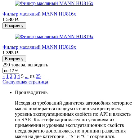
Фильтр масляный MANN HU816x
1 530
Р.
В корзину
Фильтр масляный MANN HU819x
1 395
Р.
В корзину
290 товара, выводить
«
1
2
3
4
5
...
из
25
Следующая страница
Производитель
Исходя из требований двигателя автомобиля моторное
масло подбирается по двум основным критериям:
уровень эксплуатационных свойств по API и вязкость
по SAE. Классификация масел по условиям их
применения и уровням эксплуатационных свойств
неоднократно дополнялась, но принцип разделения
масел на две категории - "S" и "С" сохранился.