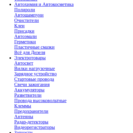
Автохимия и Автокосметика
Полироли
Автошампуни
Очистители
Клеи
Присадки
Автоэмали
Герметики
Пластичные смазки
Всё для Дизеля
Электротовары
Автосвет
Вилки нагрузочные
Зарядное устройство
Стартовые провода
Свечи зажигания
Аккумуляторы
Разветвители
Провода высоковольтные
Клеммы
Предохранители
Антенны
Радар-детекторы
Видеорегистраторы
Запчасти