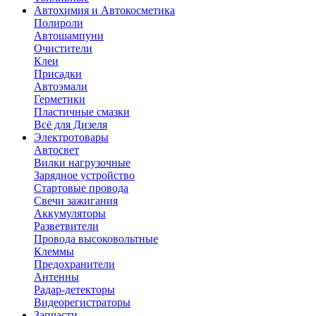
Автохимия и Автокосметика
Полироли
Автошампуни
Очистители
Клеи
Присадки
Автоэмали
Герметики
Пластичные смазки
Всё для Дизеля
Электротовары
Автосвет
Вилки нагрузочные
Зарядное устройство
Стартовые провода
Свечи зажигания
Аккумуляторы
Разветвители
Провода высоковольтные
Клеммы
Предохранители
Антенны
Радар-детекторы
Видеорегистраторы
Запчасти