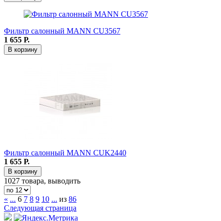
Фильтр салонный MANN CU3567
1 655
Р.
В корзину
Фильтр салонный MANN CUK2440
1 655
Р.
В корзину
1027 товара, выводить
«
...
6
7
8
9
10
...
из
86
Следующая страница