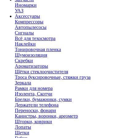
Иномарки
УАЗ
Аксесcуары
Компрессоры
Автопылесосы
Сигналы
Всё для техосмотра
Наклейки
Тонировочная пленка
Шумоизоляция
Скребки
Ароматизаторы
Щётки стеклоочистителя
Троса буксировочные, стяжки груза
Зеркала
Рамки для номера
Изолента, Скотчи
Брелки, бумажники, сумки
Держатели телефона
Переноски, фонари
Канистры, воронки, ареометр
Шторки, коврики
Лопаты
Щетки