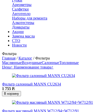
Губки
Ареометры
Салфетки
Автотепло
Наборы для ремонта
Алкотестеры
Домкраты
Акции
Замена масла
СТО
Новости
Фильтра
Главная
/
Каталог
/
Фильтра
Маслянные
Воздушные
Салонные
Топливные
Цена↑
Наименование товара↑
Фильтр салонный MANN CU2634
1 755
Р.
В корзину
Фильтр масляный MANN W712/94=W712/91