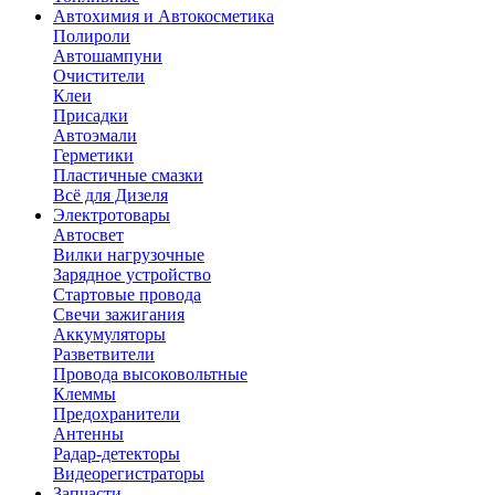
Автохимия и Автокосметика
Полироли
Автошампуни
Очистители
Клеи
Присадки
Автоэмали
Герметики
Пластичные смазки
Всё для Дизеля
Электротовары
Автосвет
Вилки нагрузочные
Зарядное устройство
Стартовые провода
Свечи зажигания
Аккумуляторы
Разветвители
Провода высоковольтные
Клеммы
Предохранители
Антенны
Радар-детекторы
Видеорегистраторы
Запчасти