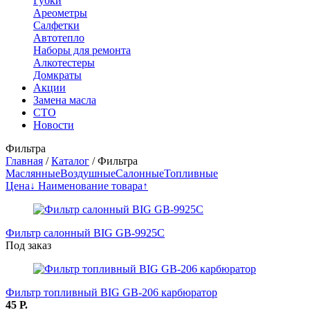
Губки
Ареометры
Салфетки
Автотепло
Наборы для ремонта
Алкотестеры
Домкраты
Акции
Замена масла
СТО
Новости
Фильтра
Главная
/
Каталог
/
Фильтра
Маслянные
Воздушные
Салонные
Топливные
Цена↓
Наименование товара↑
Фильтр салонный BIG GB-9925С
Под заказ
Фильтр топливный BIG GB-206 карбюратор
45
Р.