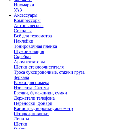
Иномарки
УАЗ
Аксесcуары
Компрессоры
Автопылесосы
Сигналы
Всё для техосмотра
Наклейки
Тонировочная пленка
Шумоизоляция
Скребки
Ароматизаторы
Щётки стеклоочистителя
Троса буксировочные, стяжки груза
Зеркала
Рамки для номера
Изолента, Скотчи
Брелки, бумажники, сумки
Держатели телефона
Переноски, фонари
Канистры, воронки, ареометр
Шторки, коврики
Лопаты
Щетки