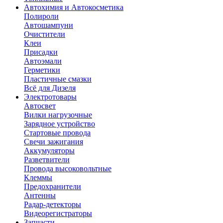
Автохимия и Автокосметика
Полироли
Автошампуни
Очистители
Клеи
Присадки
Автоэмали
Герметики
Пластичные смазки
Всё для Дизеля
Электротовары
Автосвет
Вилки нагрузочные
Зарядное устройство
Стартовые провода
Свечи зажигания
Аккумуляторы
Разветвители
Провода высоковольтные
Клеммы
Предохранители
Антенны
Радар-детекторы
Видеорегистраторы
Запчасти