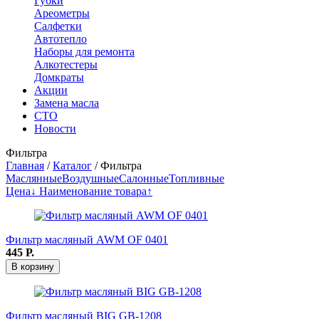
Губки
Ареометры
Салфетки
Автотепло
Наборы для ремонта
Алкотестеры
Домкраты
Акции
Замена масла
СТО
Новости
Фильтра
Главная
/
Каталог
/
Фильтра
Маслянные
Воздушные
Салонные
Топливные
Цена↓
Наименование товара↑
Фильтр масляный AWM OF 0401
445
Р.
В корзину
Фильтр масляный BIG GB-1208