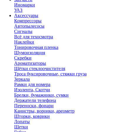
Иномарки
УАЗ
Аксесcуары
Компрессоры
Автопылесосы
Сигналы
Всё для техосмотра
Наклейки
Тонировочная пленка
Шумоизоляция
Скребки
Ароматизаторы
Щётки стеклоочистителя
Троса буксировочные, стяжки груза
Зеркала
Рамки для номера
Изолента, Скотчи
Брелки, бумажники, сумки
Держатели телефона
Переноски, фонари
Канистры, воронки, ареометр
Шторки, коврики
Лопаты
Щетки