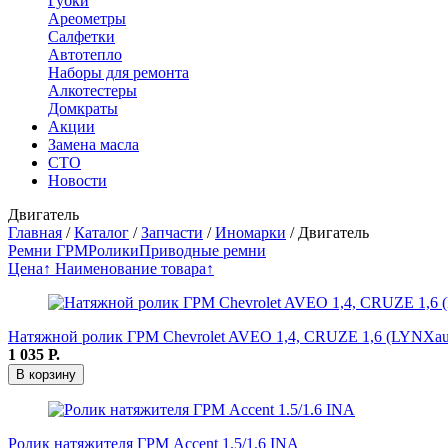
Губки
Ареометры
Салфетки
Автотепло
Наборы для ремонта
Алкотестеры
Домкраты
Акции
Замена масла
СТО
Новости
Двигатель
Главная
/
Каталог
/
Запчасти
/
Иномарки
/
Двигатель
Ремни ГРМ
Ролики
Приводные ремни
Цена↑
Наименование товара↑
Натяжной ролик ГРМ Chevrolet AVEO 1,4, CRUZE 1,6 (LYNXau
1 035
Р.
В корзину
Ролик натяжителя ГРМ Accent 1.5/1.6 INA