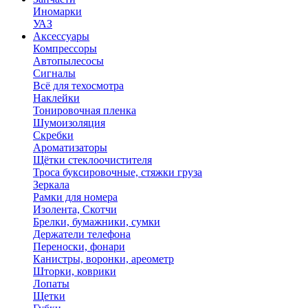
Иномарки
УАЗ
Аксесcуары
Компрессоры
Автопылесосы
Сигналы
Всё для техосмотра
Наклейки
Тонировочная пленка
Шумоизоляция
Скребки
Ароматизаторы
Щётки стеклоочистителя
Троса буксировочные, стяжки груза
Зеркала
Рамки для номера
Изолента, Скотчи
Брелки, бумажники, сумки
Держатели телефона
Переноски, фонари
Канистры, воронки, ареометр
Шторки, коврики
Лопаты
Щетки