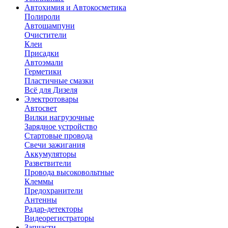
Автохимия и Автокосметика
Полироли
Автошампуни
Очистители
Клеи
Присадки
Автоэмали
Герметики
Пластичные смазки
Всё для Дизеля
Электротовары
Автосвет
Вилки нагрузочные
Зарядное устройство
Стартовые провода
Свечи зажигания
Аккумуляторы
Разветвители
Провода высоковольтные
Клеммы
Предохранители
Антенны
Радар-детекторы
Видеорегистраторы
Запчасти