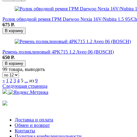
Ролик обводной ремня ГРМ Daewoo Nexia 16V/Nubira 1.5 95/Chevro
675
Р.
В корзину
Ремень поликлиновый 4PK715 1.2 Aveo 06 (BOSCH)
650
Р.
В корзину
99 товара, выводить
«
1
2
3
4
5
...
из
9
Следующая страница
Доставка и оплата
Обмен и возврат
Контакты
Политика конфиденциальности