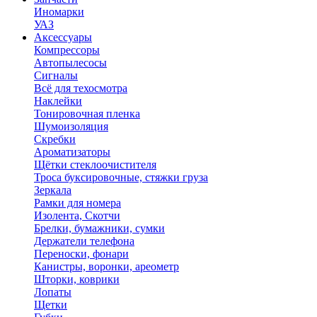
Иномарки
УАЗ
Аксесcуары
Компрессоры
Автопылесосы
Сигналы
Всё для техосмотра
Наклейки
Тонировочная пленка
Шумоизоляция
Скребки
Ароматизаторы
Щётки стеклоочистителя
Троса буксировочные, стяжки груза
Зеркала
Рамки для номера
Изолента, Скотчи
Брелки, бумажники, сумки
Держатели телефона
Переноски, фонари
Канистры, воронки, ареометр
Шторки, коврики
Лопаты
Щетки