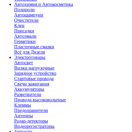
Автохимия и Автокосметика
Полироли
Автошампуни
Очистители
Клеи
Присадки
Автоэмали
Герметики
Пластичные смазки
Всё для Дизеля
Электротовары
Автосвет
Вилки нагрузочные
Зарядное устройство
Стартовые провода
Свечи зажигания
Аккумуляторы
Разветвители
Провода высоковольтные
Клеммы
Предохранители
Антенны
Радар-детекторы
Видеорегистраторы
Запчасти