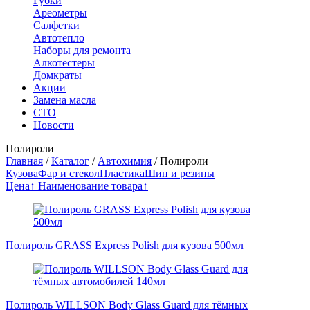
Губки
Ареометры
Салфетки
Автотепло
Наборы для ремонта
Алкотестеры
Домкраты
Акции
Замена масла
СТО
Новости
Полироли
Главная
/
Каталог
/
Автохимия
/
Полироли
Кузова
Фар и стекол
Пластика
Шин и резины
Цена↑
Наименование товара↑
Полироль GRASS Express Polish для кузова 500мл
Полироль WILLSON Body Glass Guard для тёмных