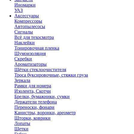
Иномарки
УАЗ
Аксесcуары
Компрессоры
Автопылесосы
Сигналы
Всё для техосмотра
Наклейки
Тонировочная пленка
Шумоизоляция
Скребки
Ароматизаторы
Щётки стеклоочистителя
Троса буксировочные, стяжки груза
Зеркала
Рамки для номера
Изолента, Скотчи
Брелки, бумажники, сумки
Держатели телефона
Переноски, фонари
Канистры, воронки, ареометр
Шторки, коврики
Лопаты
Щетки