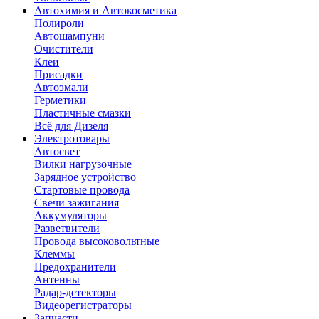
Автохимия и Автокосметика
Полироли
Автошампуни
Очистители
Клеи
Присадки
Автоэмали
Герметики
Пластичные смазки
Всё для Дизеля
Электротовары
Автосвет
Вилки нагрузочные
Зарядное устройство
Стартовые провода
Свечи зажигания
Аккумуляторы
Разветвители
Провода высоковольтные
Клеммы
Предохранители
Антенны
Радар-детекторы
Видеорегистраторы
Запчасти