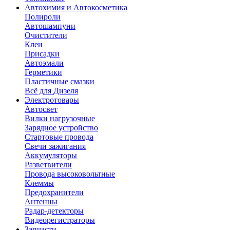
Автохимия и Автокосметика
Полироли
Автошампуни
Очистители
Клеи
Присадки
Автоэмали
Герметики
Пластичные смазки
Всё для Дизеля
Электротовары
Автосвет
Вилки нагрузочные
Зарядное устройство
Стартовые провода
Свечи зажигания
Аккумуляторы
Разветвители
Провода высоковольтные
Клеммы
Предохранители
Антенны
Радар-детекторы
Видеорегистраторы
Запчасти