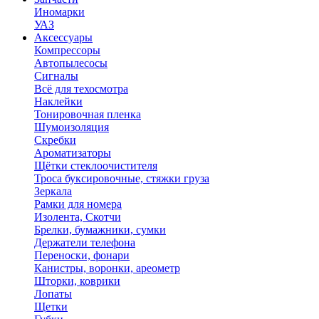
Иномарки
УАЗ
Аксесcуары
Компрессоры
Автопылесосы
Сигналы
Всё для техосмотра
Наклейки
Тонировочная пленка
Шумоизоляция
Скребки
Ароматизаторы
Щётки стеклоочистителя
Троса буксировочные, стяжки груза
Зеркала
Рамки для номера
Изолента, Скотчи
Брелки, бумажники, сумки
Держатели телефона
Переноски, фонари
Канистры, воронки, ареометр
Шторки, коврики
Лопаты
Щетки