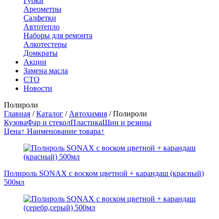
Губки
Ареометры
Салфетки
Автотепло
Наборы для ремонта
Алкотестеры
Домкраты
Акции
Замена масла
СТО
Новости
Полироли
Главная
/
Каталог
/
Автохимия
/
Полироли
Кузова
Фар и стекол
Пластика
Шин и резины
Цена↑
Наименование товара↑
Полироль SONAX с воском цветной + карандаш (красный)
500мл